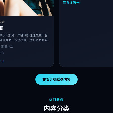
查看详情 →
观看
廊
效设计加分：关键转折往往先由声音
落到画面，沉浸感强，适合戴耳机观
· 群星荟萃
017
 →
查看更多精选内容
热门分类
内容分类