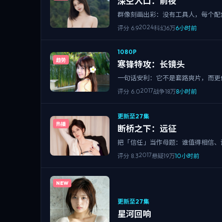
深空入口：前夜
群像刻画出彩：没有工具人，每个配
2024
评分
6.9
科幻
6万
6小时前
1080P
趋势
寒锋特攻：长镜头
一句话安利：它不是套路爽片，而更
2017
评分
6.0
战争
18万
8小时前
更新至27集
热播
断桥之下：远征
把「信任」当作母题：谁值得相信、
2017
评分
8.3
悬疑
19万
10小时前
NEW
更新至27集
星河回响