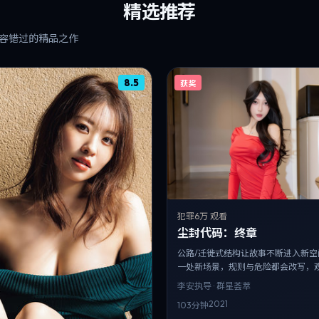
精选推荐
容错过的精品之作
8.5
获奖
犯罪
6万 观看
尘封代码：终章
公路/迁徙式结构让故事不断进入新空
一处新场景，规则与危险都会改写，
刷新。
李安
执导 · 群星荟萃
2021
103分钟