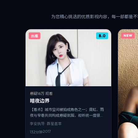
为您精心挑选的优质影视内容，每一部都是不
8.0
NEW
热播
悬疑
16万 观看
暗夜边界
【看点】城市空间被拍成角色之一；霓虹、雨
夜与窄巷共同构成悬疑氛围，视听统一度很
高。
李安
执导 · 群星荟萃
2017
132分钟