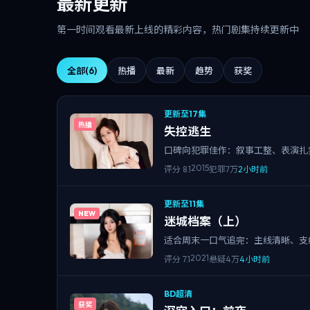
最新更新
第一时间观看最新上线的精彩内容，热门剧集持续更新中
全部
(6)
热播
最新
趋势
获奖
更新至17集
热播
失控逃生
口碑向犯罪佳作：叙事工整、表演扎
2015
评分
8.1
犯罪
7万
2小时前
更新至11集
NEW
迷城档案（上）
适合周末一口气追完：主线清晰、支
2021
评分
7.1
悬疑
4万
4小时前
BD超清
获奖