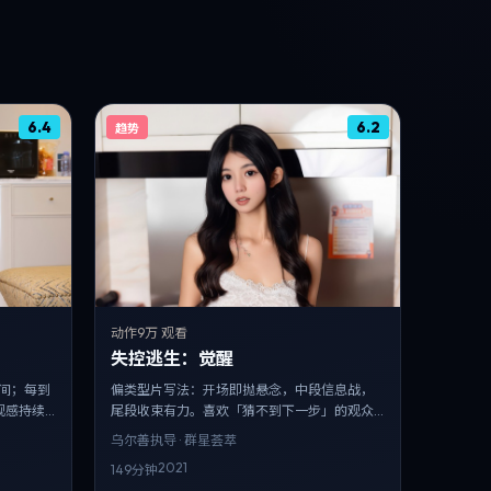
6.4
6.2
趋势
动作
9万 观看
失控逃生：觉醒
间；每到
偏类型片写法：开场即抛悬念，中段信息战，
观感持续
尾段收束有力。喜欢「猜不到下一步」的观众
会过瘾。
乌尔善
执导 · 群星荟萃
2021
149分钟