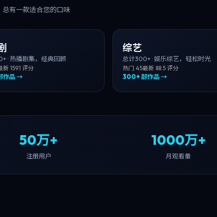
，总有一款适合您的口味
剧
综艺
0+
·
热播剧集，经典回顾
总计
300+
·
娱乐综艺，轻松时光
最新
15
9.1
评分
热门
45
最新
8
8.5
评分
部作品 →
300+
部作品 →
50万+
1000万+
注册用户
月观看量