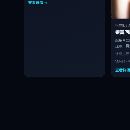
查看详情 →
犯罪
8万 
银翼回
配乐与音
提示，再
看。
徐克
执导 
2
152分钟
查看详情