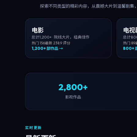
探索不同类型的精彩内容，从震撼大片到温馨剧集
电影
电视
总计
1,200+
·
院线大片，经典佳作
总计
80
热门
156
最新
23
8.9
评分
热门
89
1,200+
部作品 →
800+
2,800+
影视作品
实时更新