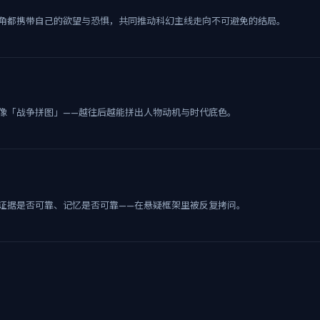
角都携带自己的欲望与恐惧，共同推动科幻主线走向不可避免的结局。
像「战争拼图」——越往后越能拼出人物动机与时代底色。
证据是否可靠、记忆是否可靠——在悬疑框架里被反复拷问。