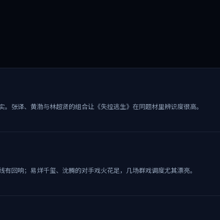
实。张译、黄渤与林超贤的组合让《失控逃生》在同题材里辨识度很高。
线有回响；易烊千玺、沈腾的对手戏火花足，几场群戏调度尤其漂亮。