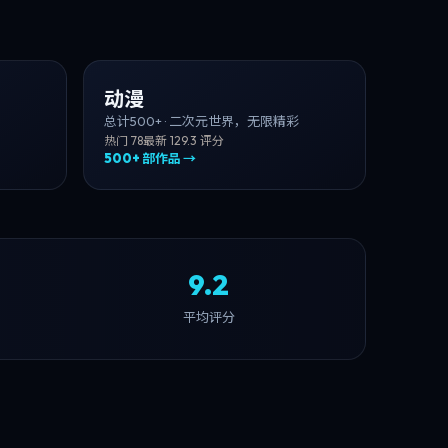
动漫
总计
500+
·
二次元世界，无限精彩
热门
78
最新
12
9.3
评分
500+
部作品 →
9.2
平均评分